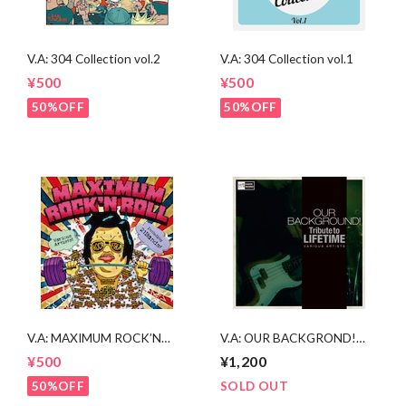
V.A: 304 Collection vol.2
V.A: 304 Collection vol.1
¥500
¥500
50%OFF
50%OFF
V.A: MAXIMUM ROCK’N
V.A: OUR BACKGROND!
ROLL
Tribute to LIFE TIME
¥500
¥1,200
50%OFF
SOLD OUT